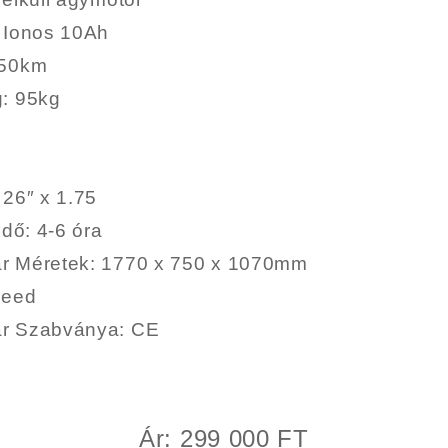
m Ionos 10Ah
 50km
g
: 95kg
: 26″ x 1.75
idő
: 4-6 óra
r Méretek
: 1770 x 750 x 1070mm
peed
ár Szabványa
: CE
Ár: 299 000 FT