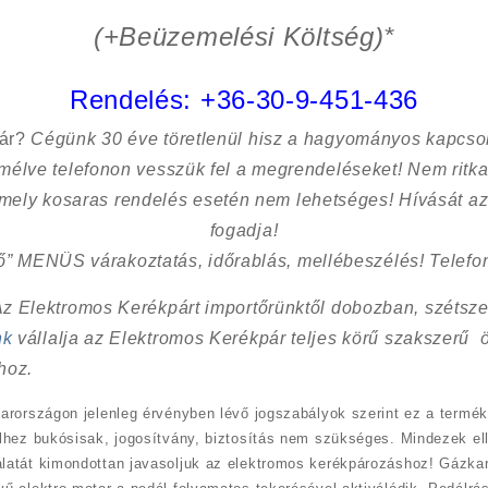
(+Beüzemelési Költség)*
Rendelés:
+36-30-9-451-436
sár?
Cégünk 30 éve töretlenül hisz a hagyományos kapcso
kímélve
telefonon vesszük fel a megrendeléseket! Nem ritk
 mely kosaras rendelés esetén nem lehetséges! Hívását az
fogadja!
ő” MENÜS várakoztatás, időrablás, mellébeszélés! Telefon
Az Elektromos Kerékpárt importőrünktől dobozban, szétszer
nk
vállalja az Elektromos Kerékpár teljes körű szakszerű 
hoz.
arországon jelenleg érvényben lévő jogszabályok szerint ez a termé
lhez bukósisak, jogosítvány, biztosítás nem szükséges. Mindezek ell
atát kimondottan javasoljuk az elektromos kerékpározáshoz! Gázkarr