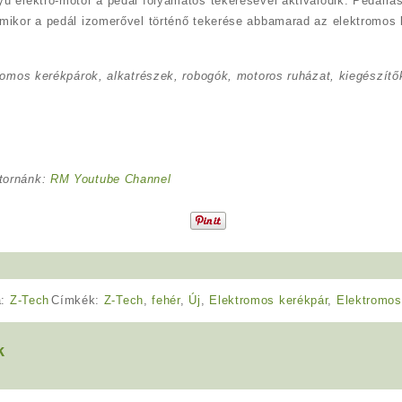
ű elektro-motor a pedál folyamatos tekerésével aktiválódik. Pedál
mikor a pedál izomerővel történő tekerése abbamarad az elektromos 
romos kerékpárok, alkatrészek, robogók, motoros ruházat, kiegészítők
tornánk:
RM Youtube Channel
a:
Z-Tech
Címkék:
Z-Tech
,
fehér
,
Új
,
Elektromos kerékpár
,
Elektromos
k