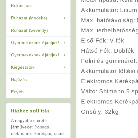
Bukósisak
Akkumulátor
: Litiu
Ruházat (Modeka)
Max. hatótávolság
:
Max. terhelhetőssé
Ruházat (Seventy)
Első Fék
: V fék
Gyermekeknek Ajánljuk!
Hátsó Fék
: Dobfék
Gyermekeknek Ajánljuk!
Felni és gumiméret
Kiegészítők
Akkumulátor töltési 
Hajózás
Elektromos Kerékpá
Váltó
: Shimano 5 s
Egyéb
Elektromos Kerékp
Házhoz szállítás
Önsúly
: 32kg
A nagyobb méretű
járműveket (robogó,
elektromos kerékpár, quad,