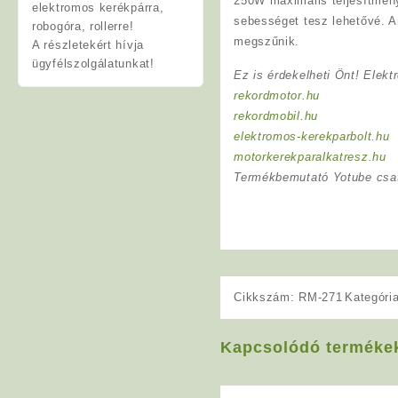
250W maximális teljesítmény
elektromos kerékpárra,
sebességet tesz lehetővé. A
robogóra, rollerre!
megszűnik.
A részletekért hívja
ügyfélszolgálatunkat!
Ez is érdekelheti Önt! Elekt
rekordmotor.hu
rekordmobil.hu
elektromos-kerekparbolt.hu
motorkerekparalkatresz.hu
Termékbemutató Yotube csa
Cikkszám:
RM-271
Kategóri
Kapcsolódó terméke