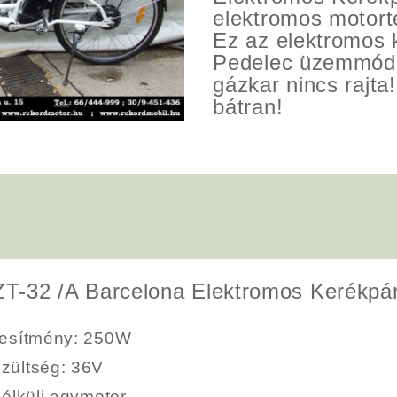
elektromos motort
Ez az elektromos 
Pedelec üzemmód
gázkar nincs rajta
bátran!
ZT-32 /A Barcelona Elektromos Kerékpár
jesítmény
: 250W
zültség
: 36V
nélküli agymotor