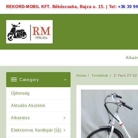
Skip
REKORD-MOBIL KFT. Békéscsaba, Bajza u. 15. | Tel:
+36 30 94
to
content
Alkat
Home
Termékek
Z-Tech ZT-32 
Category
Újdonság
Aktuális Akcióink
Alkatrész
Elektromos Kerékpár (Új)