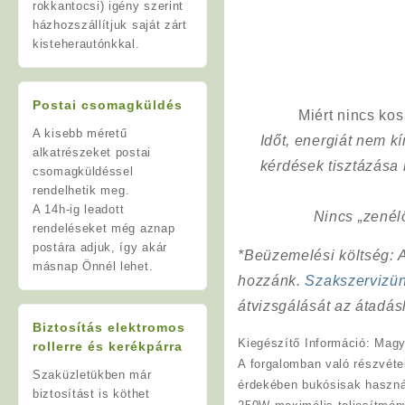
rokkantocsi) igény szerint
házhozszállítjuk saját zárt
kisteherautónkkal.
Postai csomagküldés
Miért nincs ko
A kisebb méretű
Időt, energiát nem 
alkatrészeket postai
kérdések tisztázása
csomagküldéssel
rendelhetik meg.
A 14h-ig leadott
Nincs „zenél
rendeléseket még aznap
postára adjuk, így akár
*Beüzemelési költség
: 
másnap Önnél lehet.
hozzánk.
Szakszervizü
átvizsgálását az átadás
Biztosítás elektromos
Kiegészítő Információ
: Magy
rollerre és kerékpárra
A forgalomban való részvéte
Szaküzletükben már
érdekében bukósisak használ
biztosítást is köthet