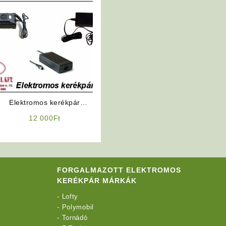
Elektromos kerékpár
akkumulátor töltő 24V
12 000
Ft
FORGALMAZOTT ELEKTROMOS
KERÉKPÁR MÁRKÁK
-
Lofty
-
Polymobil
-
Tornádó