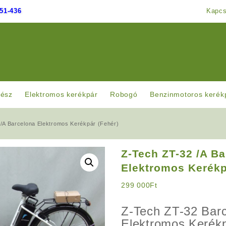
51-436
Kapcs
rész
Elektromos kerékpár
Robogó
Benzinmotoros kerék
/A Barcelona Elektromos Kerékpár (Fehér)
Z-Tech ZT-32 /A B
Elektromos Kerékp
299 000
Ft
Z-Tech ZT-32 Bar
Elektromos Kerék