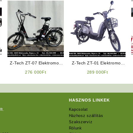
Z-Tech ZT-07 Elektromos
Z-Tech ZT-01 Elektromos
Kerékpár (Fekete)
Kerékpár (Ezüst színben)
276 000
Ft
289 000
Ft
(Kategória: L1e-B 25km/h)
HASZNOS LINKEK
ft.
Kapcsolat
Házhosz szállítás
Szakszerviz
Rólunk