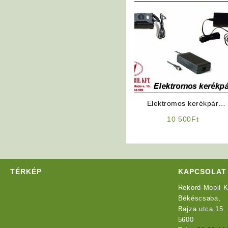
Elektromos kerékpár
akkumulátor töltő 48V
10 500
Ft
TÉRKÉP
KAPCSOLAT
Rekord-Mobil K
Békéscsaba,
Bajza utca 15.
5600