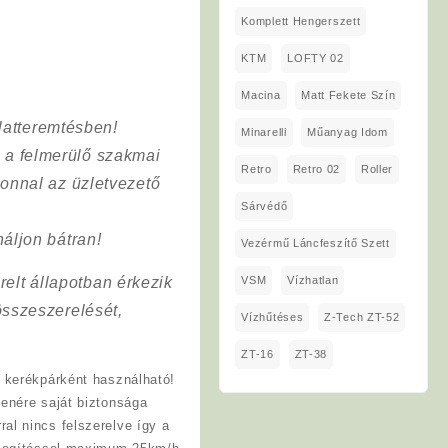
Komplett Hengerszett
KTM
LOFTY 02
Macina
Matt Fekete Szín
latteremtésben!
Minarelli
Műanyag Idom
a a felmerülő szakmai
Retro
Retro 02
Roller
onnal az üzletvezető
Sárvédő
áljon bátran!
Vezérmű Láncfeszítő Szett
elt állapotban érkezik
VSM
Vízhatlan
összeszerelését,
Vízhűtéses
Z-Tech ZT-52
ZT-16
ZT-38
k kerékpárként használható!
enére saját biztonsága
al nincs felszerelve így a