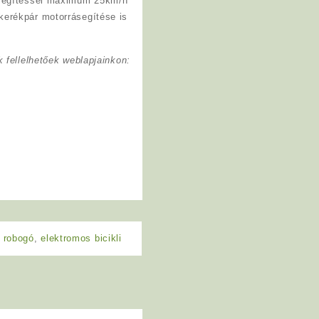
rásegítéssel maximum 25km/h
kerékpár motorrásegítése is
 fellelhetőek weblapjainkon:
 robogó
,
elektromos bicikli