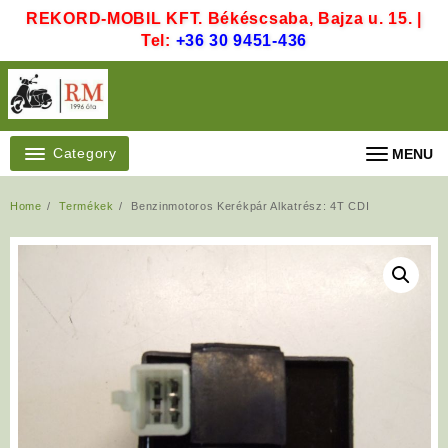
Skip
REKORD-MOBIL KFT. Békéscsaba, Bajza u. 15. |
to
Tel:
+36 30 9451-436
content
Category
MENU
Home
Termékek
Benzinmotoros Kerékpár Alkatrész: 4T CDI