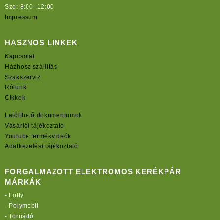
Szo: 8:00 -12:00
Impressum
HASZNOS LINKEK
Kapcsolat
Házhosz szállítás
Szakszerviz
Rólunk
Cikkek
Letölthető dokumentumok
Vásárlói tájékoztató
Youtube termékvideók
Adatkezelési tájékoztató
FORGALMAZOTT ELEKTROMOS KERÉKPÁR
MÁRKÁK
-
Lofty
-
Polymobil
-
Tornádó