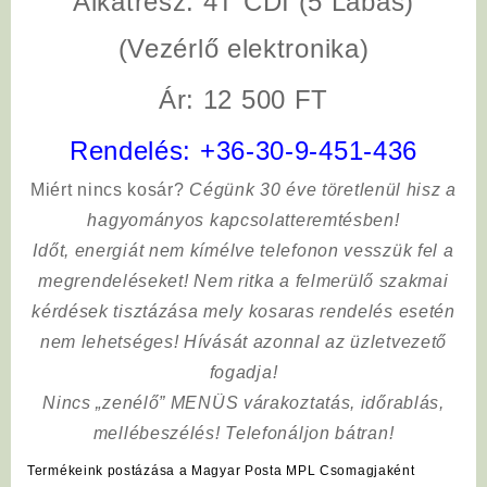
Alkatrész: 4T CDI (5 Lábas)
(Vezérlő elektronika)
Ár: 12 500 FT
Rendelés:
+36-30-9-451-436
Miért nincs kosár?
Cégünk 30 éve töretlenül hisz a
hagyományos kapcsolatteremtésben!
Időt, energiát nem kímélve
telefonon vesszük fel a
megrendeléseket! Nem ritka a felmerülő szakmai
kérdések tisztázása mely kosaras rendelés esetén
nem lehetséges! Hívását azonnal az üzletvezető
fogadja!
Nincs „zenélő” MENÜS várakoztatás, időrablás,
mellébeszélés! Telefonáljon bátran!
Termékeink postázása a Magyar Posta MPL Csomagjaként