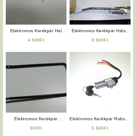
Elektromos Kerékpár Hal
Elektromos Kerékpár Hátsó
Jeladó
Sztender
4 500
Ft
8 500
Ft
Elektromos Kerékpár
Elektromos Kerékpár Robogó
Kosártartó Konzol
Jellegű Gyújtáskapcsoló
300
Ft
5 500
Ft