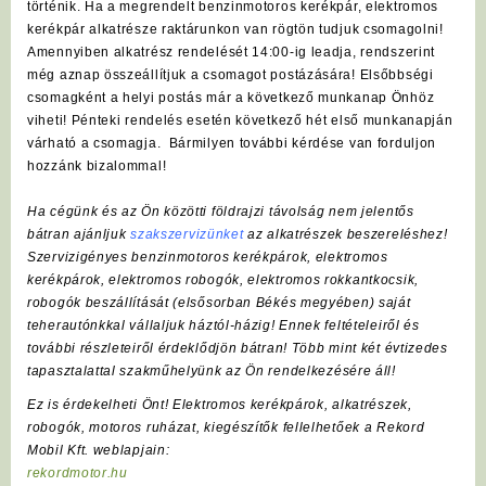
történik. Ha a megrendelt benzinmotoros kerékpár, elektromos
kerékpár alkatrésze raktárunkon van rögtön tudjuk csomagolni!
Amennyiben alkatrész rendelését 14:00-ig leadja, rendszerint
még aznap összeállítjuk a csomagot postázására! Elsőbbségi
csomagként a helyi postás már a következő munkanap Önhöz
viheti! Pénteki rendelés esetén következő hét első munkanapján
várható a csomagja. Bármilyen további kérdése van forduljon
hozzánk bizalommal!
Ha cégünk és az Ön közötti földrajzi távolság nem jelentős
bátran ajánljuk
szakszervizünket
az alkatrészek beszereléshez!
Szervizigényes benzinmotoros kerékpárok, elektromos
kerékpárok, elektromos robogók, elektromos rokkantkocsik,
robogók beszállítását (elsősorban Békés megyében) saját
teherautónkkal vállaljuk háztól-házig! Ennek feltételeiről és
további részleteiről érdeklődjön bátran! Több mint két évtizedes
tapasztalattal szakműhelyünk az Ön rendelkezésére áll!
Ez is érdekelheti Önt! Elektromos kerékpárok, alkatrészek,
robogók, motoros ruházat, kiegészítők fellelhetőek a Rekord
Mobil Kft. weblapjain:
rekordmotor.hu