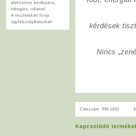
elektromos kerékpárra,
robogóra, rollerre!
A részletekért hívja
ügyfélszolgálatunkat!
kérdések tisz
Nincs „zen
Cikkszám:
RM-1053
K
Kapcsolódó terméke