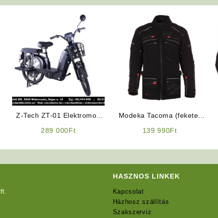
Z-Tech ZT-01 Elektromos
Modeka Tacoma (fekete)
Kerékpár (Fekete színben)
motoros kabát
289 000
Ft
139 990
Ft
(Kategória: L1e-B 25km/h)
HASZNOS LINKEK
ft.
Kapcsolat
Házhosz szállítás
Szakszerviz