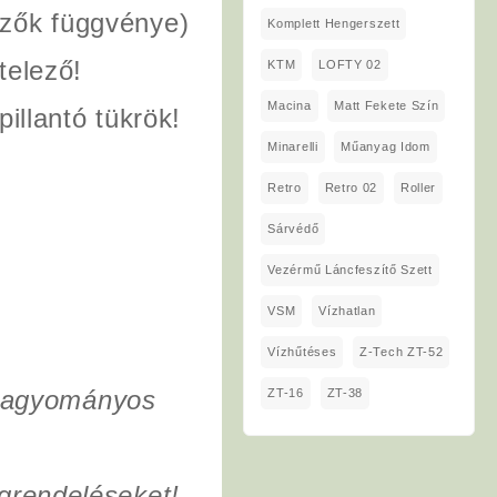
ezők függvénye)
Komplett Hengerszett
telező!
KTM
LOFTY 02
Macina
Matt Fekete Szín
illantó tükrök!
Minarelli
Műanyag Idom
Retro
Retro 02
Roller
Sárvédő
Vezérmű Láncfeszítő Szett
VSM
Vízhatlan
Vízhűtéses
Z-Tech ZT-52
 hagyományos
ZT-16
ZT-38
grendeléseket!