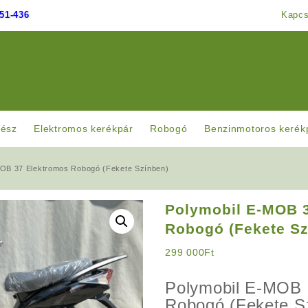
51-436
Kapcs
rész
Elektromos kerékpár
Robogó
Benzinmotoros kerék
MOB 37 Elektromos Robogó (Fekete Színben)
Polymobil E-MOB 
Robogó (Fekete Sz
299 000
Ft
Polymobil E-MOB 
Robogó (Fekete S