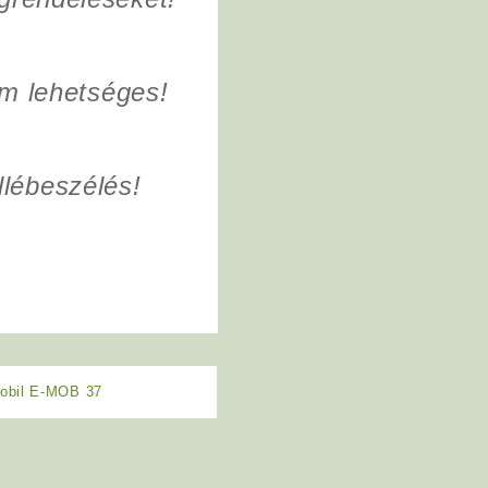
em lehetséges!
lébeszélés!
obil E-MOB 37