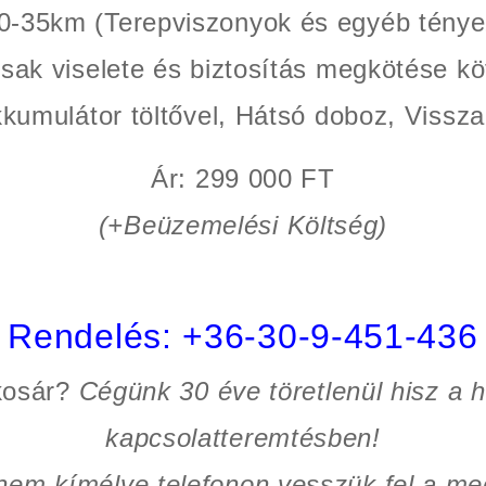
30-35km (Terepviszonyok és egyéb tény
sak viselete és biztosítás megkötése kö
kumulátor töltővel, Hátsó doboz, Visszap
Ár: 299 000 FT
(+Beüzemelési Költség)
Rendelés:
+36-30-9-451-436
kosár?
Cégünk 30 éve töretlenül hisz a
kapcsolatteremtésben!
t nem kímélve
telefonon vesszük fel a me