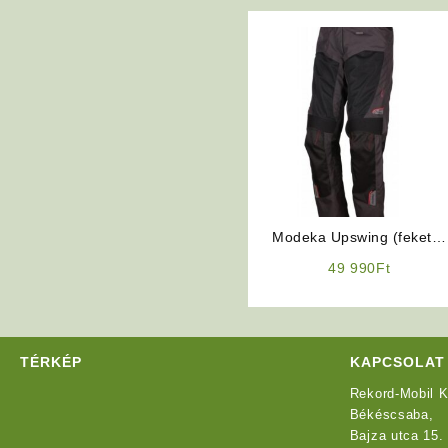
Modeka Upswing (fekete)
férfi motoros nadrág
49 990
Ft
TÉRKÉP
KAPCSOLAT
Rekord-Mobil K
Békéscsaba,
Bajza utca 15.