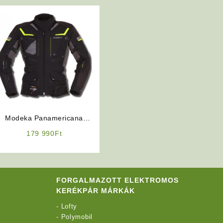
Modeka Panamericana
(Fekete) négy évszakos
179 990
Ft
férfi motoros kabát
FORGALMAZOTT ELEKTROMOS
KERÉKPÁR MÁRKÁK
-
Lofty
-
Polymobil