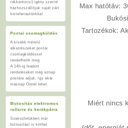
rokkantocsi) igény szerint
Max hatótáv
: 
házhozszállítjuk saját zárt
kisteherautónkkal.
Bukósi
Tartozékok: Ak
Postai csomagküldés
A kisebb méretű
alkatrészeket postai
csomagküldéssel
rendelhetik meg.
A 14h-ig leadott
rendeléseket még aznap
postára adjuk, így akár
másnap Önnél lehet.
Miért nincs 
Biztosítás elektromos
rollerre és kerékpárra
Szaküzletükben már
biztosítást is köthet
Időt, energiá