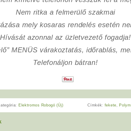
Nem ritka a felmerülő szakmai
tázása mely kosaras rendelés esetén n
Hívását azonnal az üzletvezető fogadja!
élő” MENÜS várakoztatás, időrablás, mel
Telefonáljon bátran!
ategória:
Elektromos Robogó (Új)
Címkék:
fekete
,
Polym
k