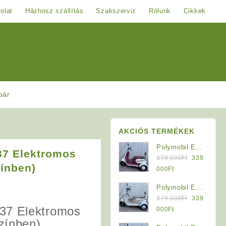
olat
Házhosz szállítás
Szakszerviz
Rólunk
Cikkek
pár
AKCIÓS TERMÉKEK
Polymobil E-
37 Elektromos
Original
MOB 40/A
379 000
Ft
339
ínben)
price
Elektromos
Current
000
Ft
was:
Háromkerekű
price
Polymobil E-
379
Jármű (Krém-
is:
Original
MOB 40/A
379 000
Ft
339
000Ft.
Bordó)
339
37 Elektromos
price
Elektromos
Current
000
Ft
000Ft.
was:
Háromkerekű
price
zínben)