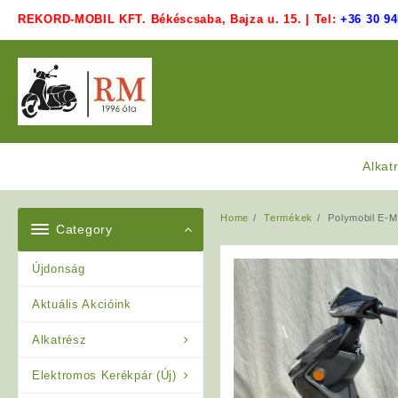
Skip
REKORD-MOBIL KFT. Békéscsaba, Bajza u. 15. | Tel:
+36 30 94
to
content
Alkat
Home
Termékek
Polymobil E-
Category
Újdonság
Aktuális Akcióink
Alkatrész
Elektromos Kerékpár (Új)