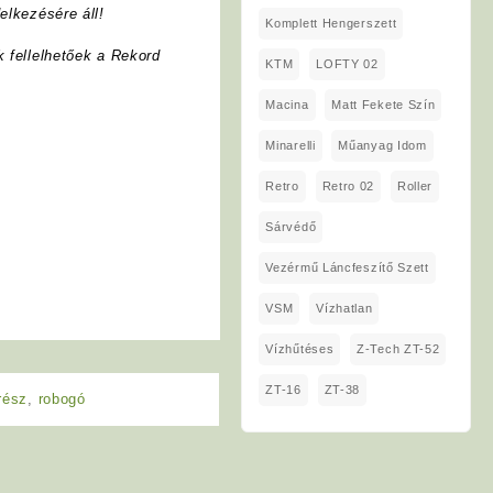
elkezésére áll!
Komplett Hengerszett
k fellelhetőek a Rekord
KTM
LOFTY 02
Macina
Matt Fekete Szín
Minarelli
Műanyag Idom
Retro
Retro 02
Roller
Sárvédő
Vezérmű Láncfeszítő Szett
VSM
Vízhatlan
Vízhűtéses
Z-Tech ZT-52
ZT-16
ZT-38
rész
,
robogó