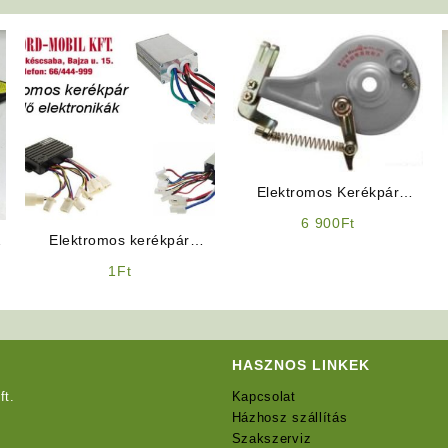
Elektromos Kerékpár
Expanziós Dobfék
6 900
Ft
ó
Elektromos kerékpár
Alkatrész: Vezérlő
1
Ft
elektronika (24V 36V 48V)
HASZNOS LINKEK
ft.
Kapcsolat
Házhosz szállítás
Szakszerviz