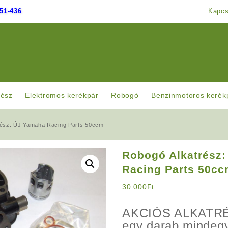
51-436
Kapcs
rész
Elektromos kerékpár
Robogó
Benzinmotoros kerék
rész: ÚJ Yamaha Racing Parts 50ccm
Robogó Alkatrész
Racing Parts 50c
30 000
Ft
AKCIÓS ALKATRÉ
egy darab mindegy