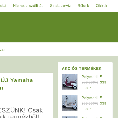
olat
Házhosz szállítás
Szakszerviz
Rólunk
Cikkek
pár
AKCIÓS TERMÉKEK
Polymobil E-
: ÚJ Yamaha
Original
MOB 40/A
379 000
Ft
339
cm
price
Elektromos
Current
000
Ft
was:
Háromkerekű
price
Polymobil E-
379
Jármű (Krém-
is:
Original
MOB 40/A
379 000
Ft
339
000Ft.
Bordó)
339
SZÜNK! Csak
price
Elektromos
Current
000
Ft
000Ft.
was:
Háromkerekű
price
ik termékből!