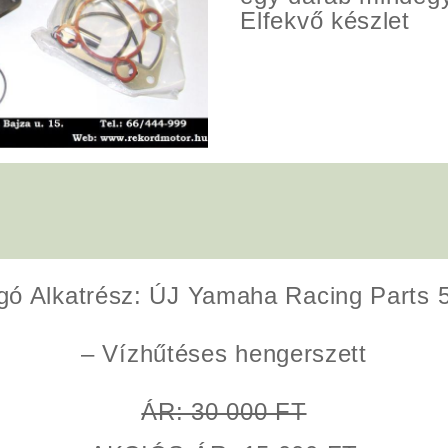
Elfekvő készlet
ó Alkatrész: ÚJ Yamaha Racing Parts
– Vízhűtéses hengerszett
ÁR: 30 000 FT