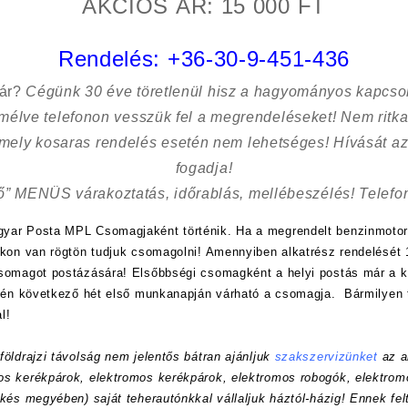
AKCIÓS ÁR: 15 000 FT
Rendelés:
+36-30-9-451-436
sár?
Cégünk 30 éve töretlenül hisz a hagyományos kapcso
kímélve
telefonon vesszük fel a megrendeléseket! Nem ritk
 mely kosaras rendelés esetén nem lehetséges! Hívását az
fogadja!
ő” MENÜS várakoztatás, időrablás, mellébeszélés! Telefon
yar Posta MPL Csomagjaként történik. Ha a megrendelt benzinmotor
nkon van rögtön tudjuk csomagolni! Amennyiben alkatrész rendelését 1
csomagot postázására! Elsőbbségi csomagként a helyi postás már a
etén következő hét első munkanapján várható a csomagja. Bármilyen 
l!
öldrajzi távolság nem jelentős bátran ajánljuk
szakszervizünket
az a
s kerékpárok, elektromos kerékpárok, elektromos robogók, elektrom
kés megyében) saját teherautónkkal vállaljuk háztól-házig! Ennek felt