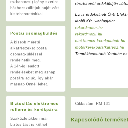
rokkantocsi) igény szerint
részleteiről érdeklődjön bát
házhozszállítjuk saját zárt
kisteherautónkkal.
Ez is érdekelheti Önt! Elekt
Mobil Kft. weblapjain:
rekordmotor.hu
Postai csomagküldés
rekordmobil.hu
elektromos-kerekparbolt.hu
A kisebb méretű
motorkerekparalkatresz.hu
alkatrészeket postai
Termékbemutató Youtube cs
csomagküldéssel
rendelhetik meg.
A 14h-ig leadott
rendeléseket még aznap
postára adjuk, így akár
másnap Önnél lehet.
Biztosítás elektromos
Cikkszám:
RM-131
rollerre és kerékpárra
Szaküzletükben már
Kapcsolódó terméke
biztosítást is köthet