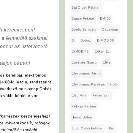
Bal Oldali Fékkar
Barna-Fekete
BM-30
latteremtésben!
Bordó Színben
Cápaidom
a a felmerülő szakmai
D
Doboz
E-MOB 30
onnal az üzletvezető
E-MOB 43
E-Roll 11
Egyenes Szárú
Eleje
áljon bátran!
Elektromos Jármű
os kerékpár, elektromos
4:00-ig leadja, rendszerint
Elektromos Kerékpár Tároló
 következő munkanap Önhöz
Első Villa
Fehér Szín
további kérdése van
Fékkar Párban
lkatrészek beszereléshez!
Hátsó Doboz
os rokkantkocsik, robogók
Jobb Oldali Fékkar
Kis
ételeiről és további