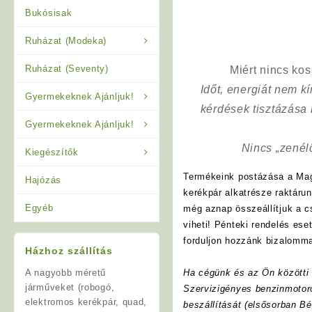
Bukósisak
Ruházat (Modeka)
Ruházat (Seventy)
Miért nincs ko
Időt, energiát nem 
Gyermekeknek Ajánljuk!
kérdések tisztázása
Gyermekeknek Ajánljuk!
Nincs „zenél
Kiegészítők
Termékeink postázása a Mag
Hajózás
kerékpár alkatrésze raktáru
Egyéb
még aznap összeállítjuk a 
viheti! Pénteki rendelés es
forduljon hozzánk bizalomma
Házhoz szállítás
A nagyobb méretű
Ha cégünk és az Ön közötti f
járműveket (robogó,
Szervizigényes benzinmotoro
elektromos kerékpár, quad,
beszállítását (elsősorban Bé