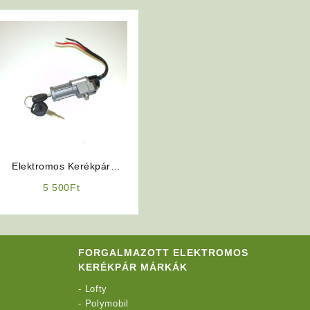
Elektromos Kerékpár
Robogó Jellegű
5 500
Ft
Gyújtáskapcsoló
FORGALMAZOTT ELEKTROMOS
KERÉKPÁR MÁRKÁK
-
Lofty
-
Polymobil