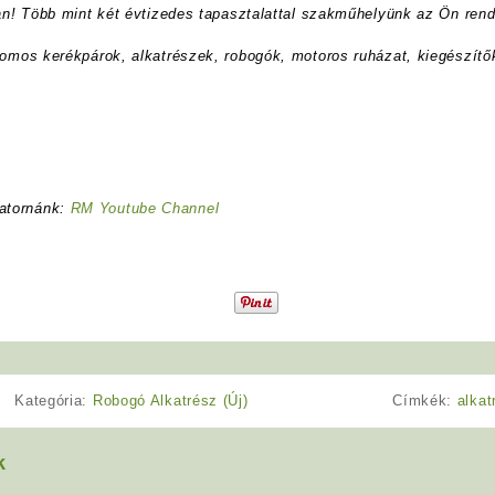
ran! Több mint két évtizedes tapasztalattal szakműhelyünk az Ön rend
romos kerékpárok, alkatrészek, robogók, motoros ruházat, kiegészítő
atornánk:
RM Youtube Channel
Kategória:
Robogó Alkatrész (Új)
Címkék:
alkat
k