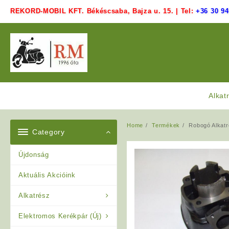
Skip
REKORD-MOBIL KFT. Békéscsaba, Bajza u. 15. | Tel:
+36 30 94
to
content
Alkat
Home
Termékek
Robogó Alkat
Category
Újdonság
Aktuális Akcióink
Alkatrész
Elektromos Kerékpár (Új)